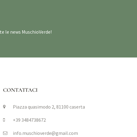
utte le news MuschioVerde!
CONTATTACI
Piazza quasimodo 2, 81100 caserta
+39 3484738672
info.muschioverde@gmail.com